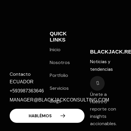
QUICK
LINKS
Inicio
BLACKJACK.R
Noticias y
Nosotros
tendencias
Contacto
Portfolio
ECUADOR
Servicios
+593987363646
Únete a
MANAGER@BLACKJACKCONSULTING.COM
Blogs
nuestro
reporte con
Contacto
insights
accionables.