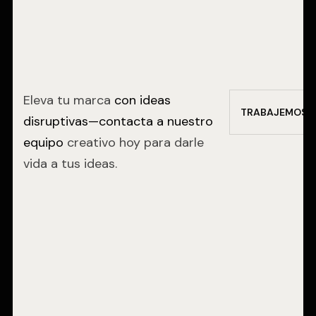
Eleva tu marca
con ideas
T
R
A
B
A
J
E
M
O
S
J
disruptivas—contacta a nuestro
equipo
creativo hoy para darle
vida a tus ideas.