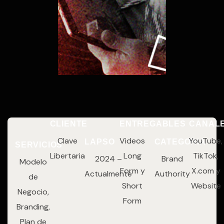
CLIENTE
ENTREGABLES
CANAL
Clave
Videos
YouTube,
LAPSO
CATEGORIA
SERVICIOS
Libertaria
Long
TikTok,
2024 –
Brand
Modelo
Form y
X.com y
Actualmente
Authority
de
Short
Website
Negocio,
Form
Branding,
Plan de