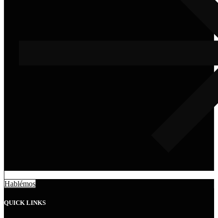
H
a
b
l
é
m
o
s
QUICK LINKS