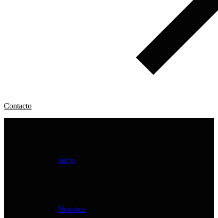
C
o
n
t
a
c
t
o
Inicio
Nosotros